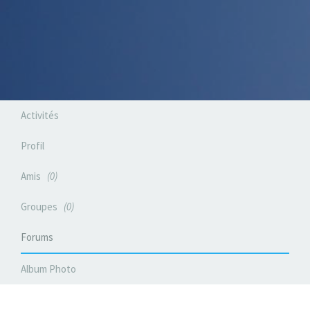
Activités
Profil
Amis
0
Groupes
0
Forums
Album Photo