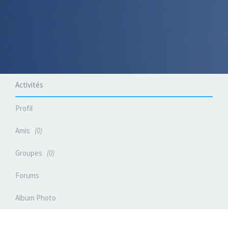
Activités
Profil
Amis
0
Groupes
0
Forums
Album Photo