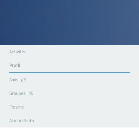
Activités
Profil
Amis
0
Groupes
0
Forums
Album Photo