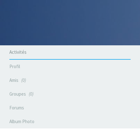
Activités
Profil
Amis
0
Groupes
0
Forums
Album Photo