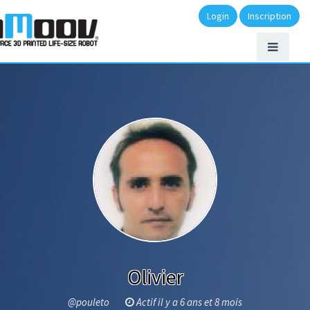
Login
Inscription
Olivier
@pouleto
Actif il y a 6 ans et 8 mois