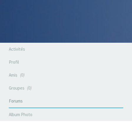
Activités
Profil
Amis
0
Groupes
0
Forums
Album Photo