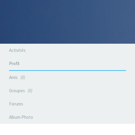
Activités
Profil
Amis
0
Groupes
0
Forums
Album Photo