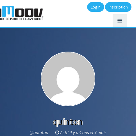
Login
Inscription
quinton
@quinton
Actif il y a 4 ans et 7 mois