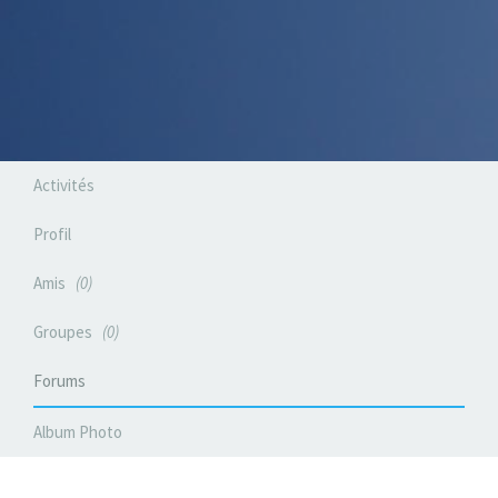
Activités
Profil
Amis
0
Groupes
0
Forums
Album Photo