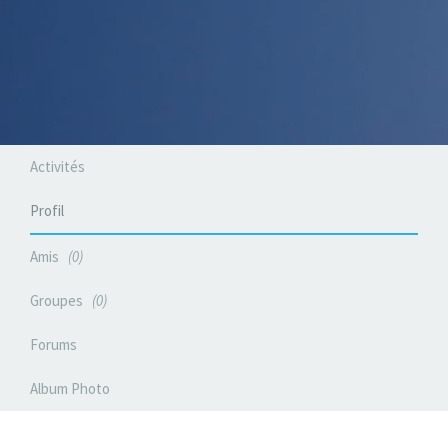
Activités
Profil
Amis
0
Groupes
0
Forums
Album Photo