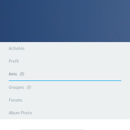
Activités
Profil
Amis
0
Groupes
0
Forums
Album Photo