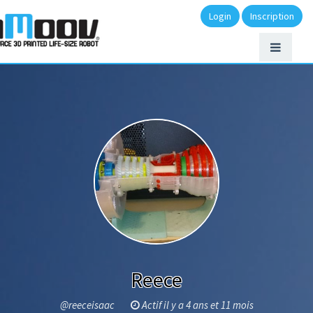
Login
Inscription
Reece
@reeceisaac
Actif il y a 4 ans et 11 mois