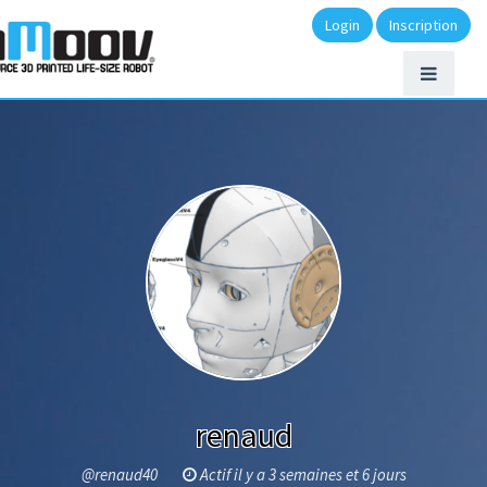
Login
Inscription
renaud
@renaud40
Actif il y a 3 semaines et 6 jours