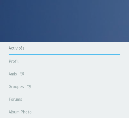
Activités
Profil
Amis
0
Groupes
0
Forums
Album Photo