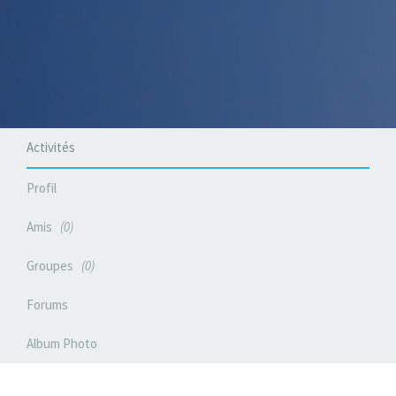
Activités
Profil
Amis
0
Groupes
0
Forums
Album Photo