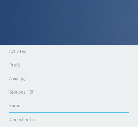
Activités
Profil
Amis
0
Groupes
0
Forums
Album Photo