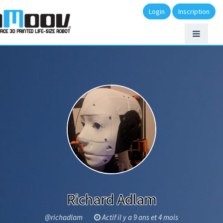
Login
Inscription
Richard Adlam
@richadlam
Actif il y a 9 ans et 4 mois