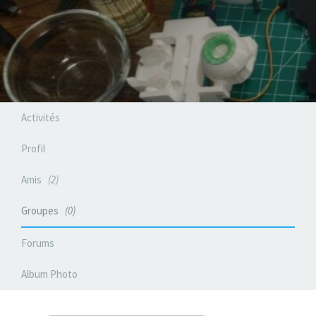
Activités
Profil
Amis
2
Groupes
0
Forums
Album Photo