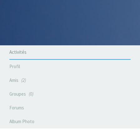
Activités
Profil
Amis
2
Groupes
0
Forums
Album Photo