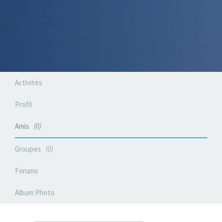
Activités
Profil
Amis
0
Groupes
0
Forums
Album Photo