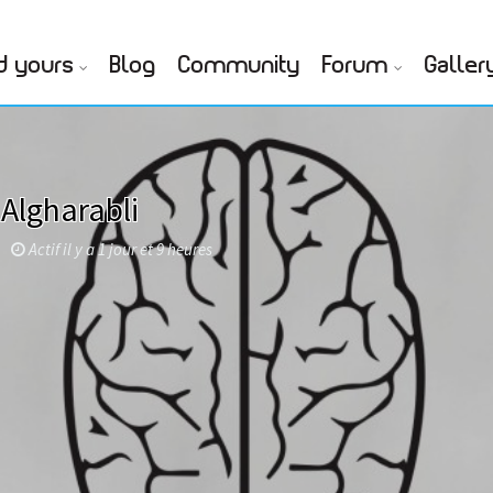
d yours
Blog
Community
Forum
Galler
Algharabli
Actif il y a 1 jour et 9 heures