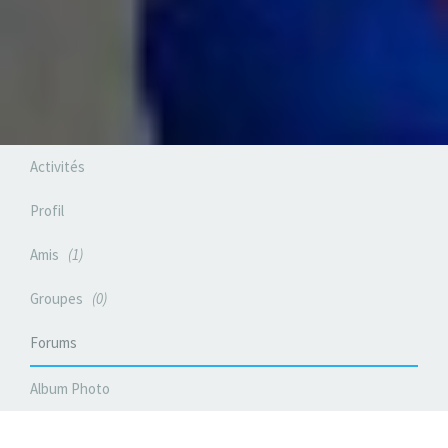
Activités
Profil
Amis
1
Groupes
0
Forums
Album Photo