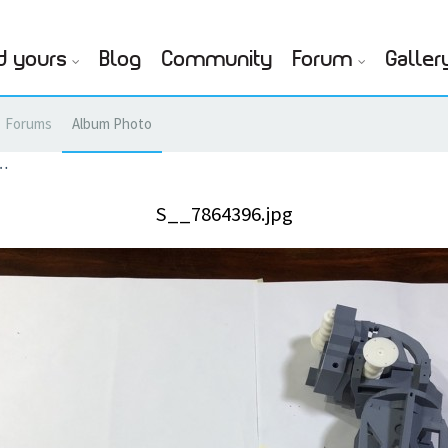
d yours
Blog
Community
Forum
Galler
Forums
Album Photo
…
S__7864396.jpg