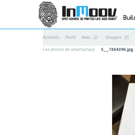
Buil
Activités
Profil
Amis
2
Groupes
0
Les photos de smattachai.p
S__7864396.jpg