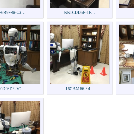
F6B9F48-C3…
BB1CDD5F-1F…
E0D95D3-7C…
16CBA166-54…