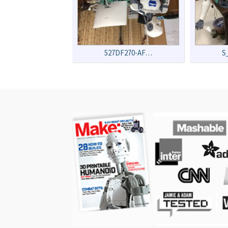
527DF270-AF…
S