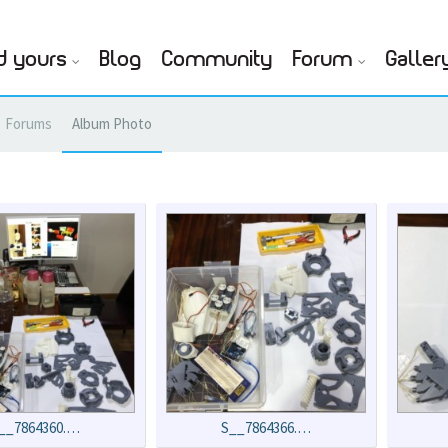
d yours
Blog
Community
Forum
Galler
Forums
Album Photo
__7864360.…
S__7864366.…