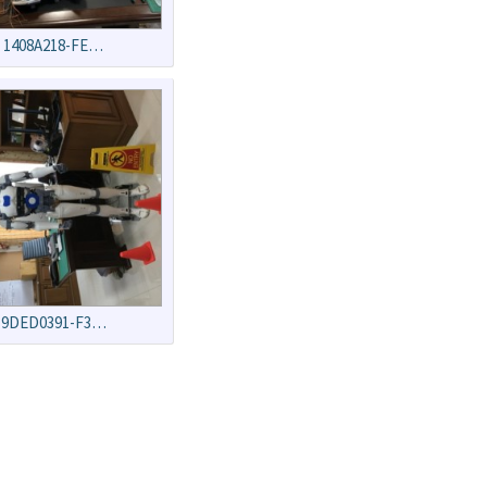
1408A218-FE…
9DED0391-F3…