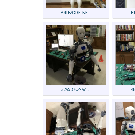
B41B93DE-BE…
B
32A5D7C4-AA…
4