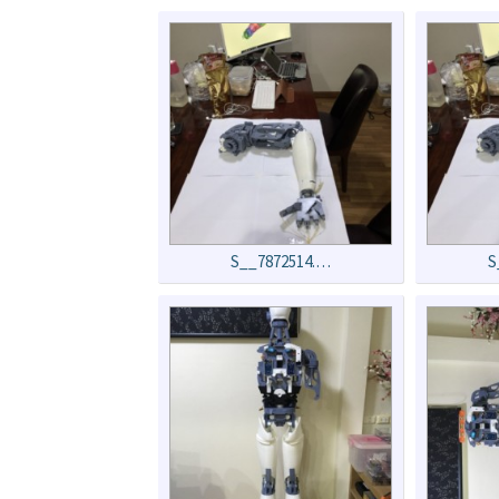
S__7872514.…
S