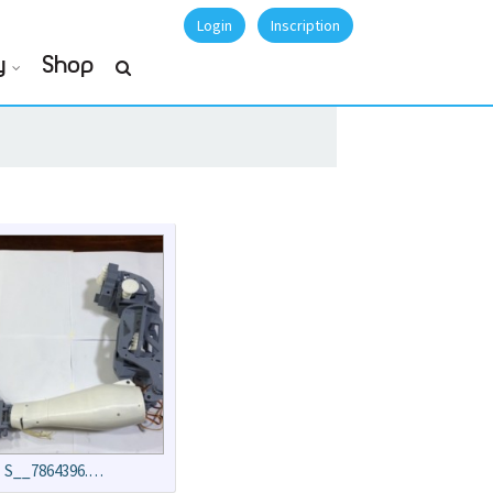
Login
Inscription
y
Shop
S__7864396.…