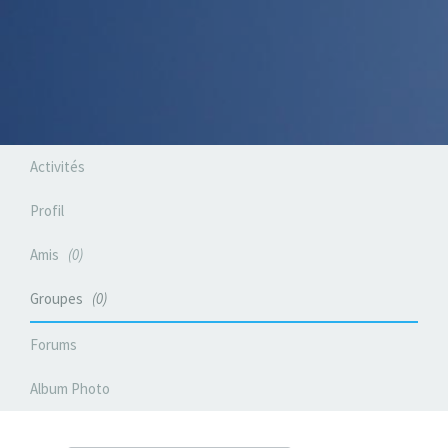
Activités
Profil
Amis
0
Groupes
0
Forums
Album Photo