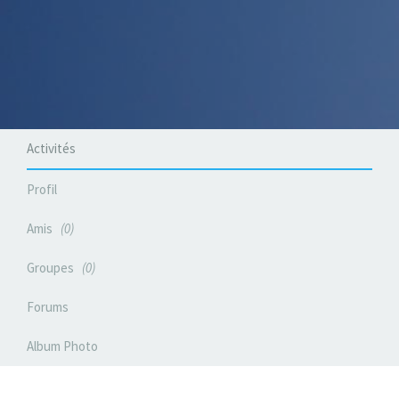
Activités
Profil
Amis
0
Groupes
0
Forums
Album Photo