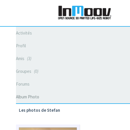
Activités
Profil
Amis
3
Groupes
0
Forums
Album Photo
Les photos de Stefan