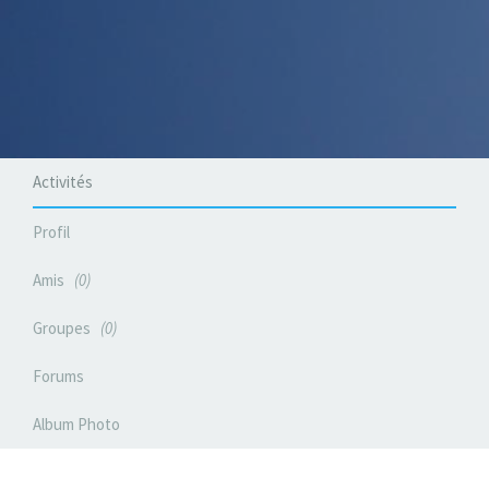
Activités
Profil
Amis
0
Groupes
0
Forums
Album Photo