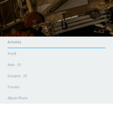
Activités
Profil
Amis
0
Groupes
0
Forums
Album Photo