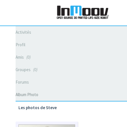
Activités
Profil
Amis
0
Groupes
0
Forums
Album Photo
Les photos de Steve