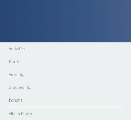
Activités
Profil
Amis
0
Groupes
0
Forums
Album Photo