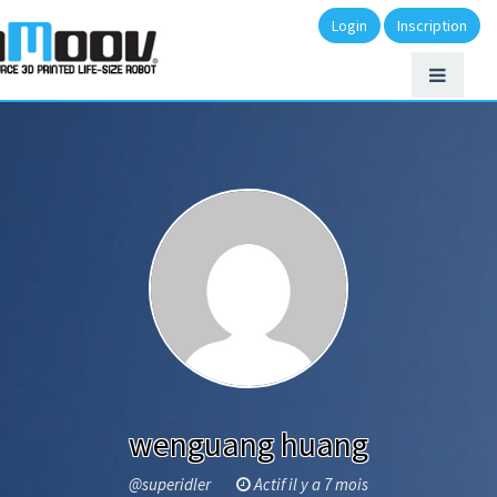
Login
Inscription
wenguang huang
@superidler
Actif il y a 7 mois