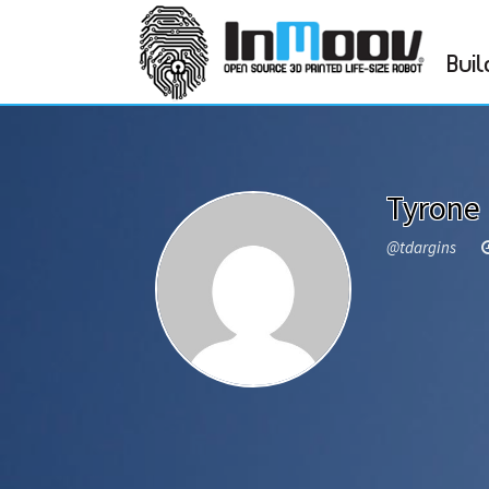
Buil
Tyrone 
@tdargins