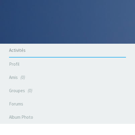
Activités
Profil
Amis
0
Groupes
0
Forums
Album Photo