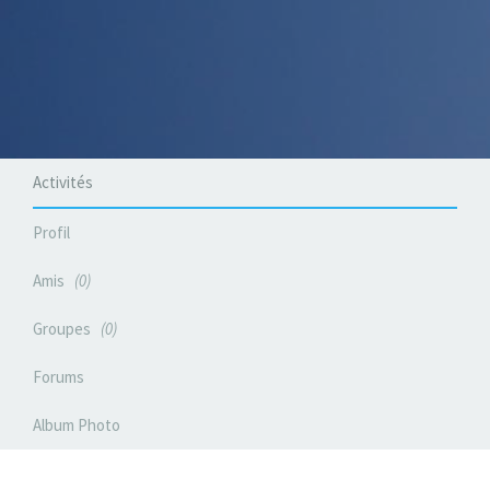
Activités
Profil
Amis
0
Groupes
0
Forums
Album Photo