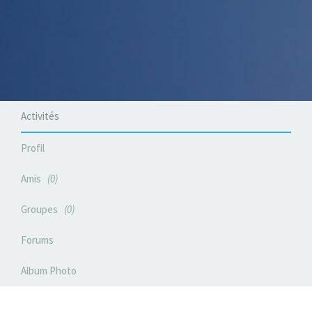
Activités
Profil
Amis
0
Groupes
0
Forums
Album Photo