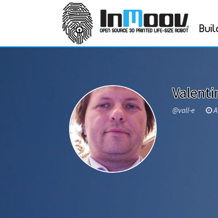
Buil
Valenti
@vall-e
Ac