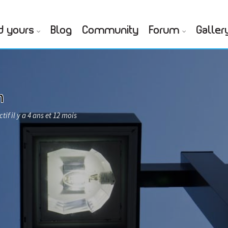
d yours
Blog
Community
Forum
Galler
n
tif il y a 4 ans et 12 mois