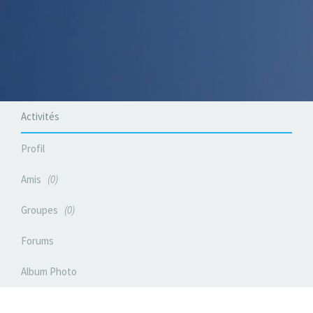
Activités
Profil
Amis
0
Groupes
0
Forums
Album Photo