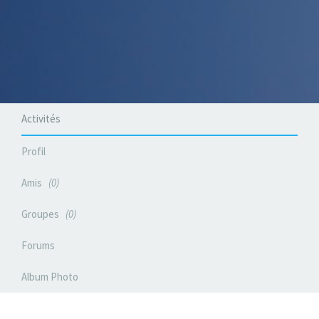
Activités
Profil
Amis
0
Groupes
0
Forums
Album Photo