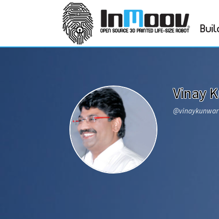
Buil
Vinay 
@vinaykunwa