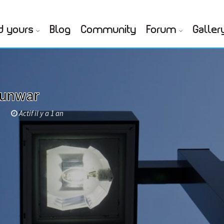
d yours
Blog
Community
Forum
Galler
Kunwar
r
Actif il y a 1 an