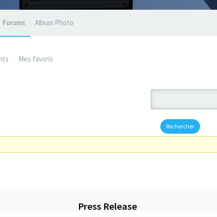
Forums
Album Photo
nts
Mes favoris
Press Release