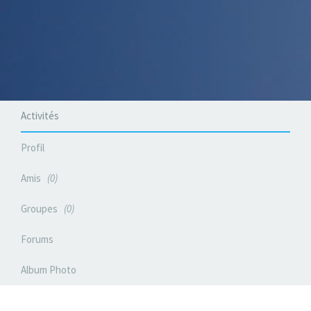
Activités
Profil
Amis
0
Groupes
0
Forums
Album Photo