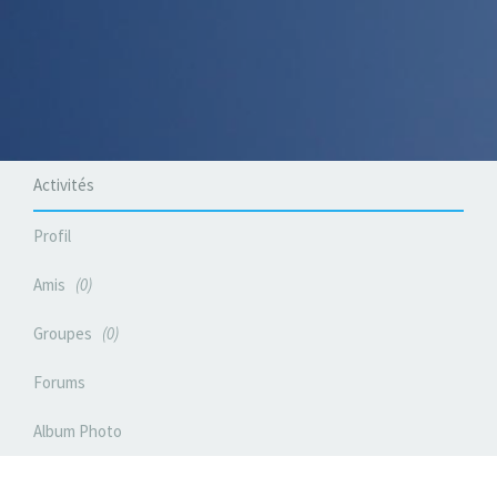
Activités
Profil
Amis
0
Groupes
0
Forums
Album Photo