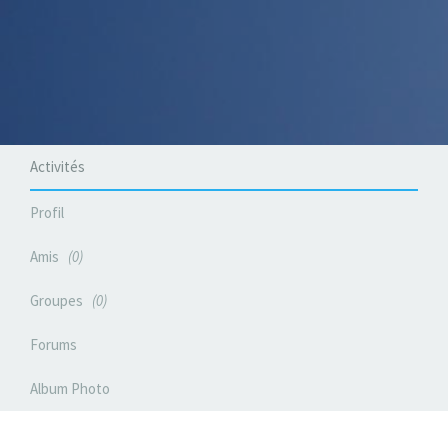
Activités
Profil
Amis
0
Groupes
0
Forums
Album Photo