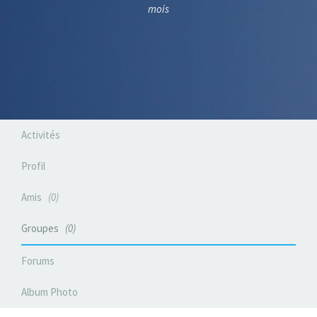
mois
Activités
Profil
Amis
0
Groupes
0
Forums
Album Photo