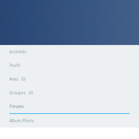
Activités
Profil
Amis
0
Groupes
0
Forums
Album Photo