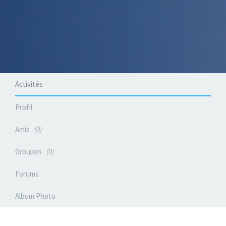
Activités
Profil
Amis
0
Groupes
0
Forums
Album Photo