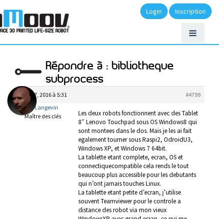
Login
Inscription
Répondre à : bibliotheque
subprocess
août 27, 2016 à 5:31
#4799
Gael Langevin
Les deux robots fonctionnent avec des Tablet
Maître des clés
8″ Lenovo Touchpad sous OS Windows8 qui
sont montees dans le dos. Mais je les ai fait
egalement tourner sous Raspi2, OdroidU3,
Windows XP, et Windows 7 64bit.
La tablette etant complete, ecran, OS et
connectiquecompatible cela rends le tout
beaucoup plus accessible pour les debutants
qui n’ont jamais touches Linux.
La tablette etant petite d’ecran, j’utilise
souvent Teamviewer pour le controle a
distance des robot via mon vieux
WindowsXP avec grand ecran, ce qui me