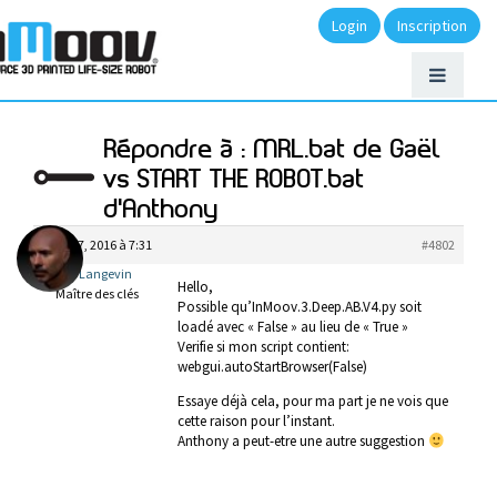
Login
Inscription
Répondre à : MRL.bat de Gaël
vs START THE ROBOT.bat
d'Anthony
août 27, 2016 à 7:31
#4802
Gael Langevin
Hello,
Maître des clés
Possible qu’InMoov.3.Deep.AB.V4.py soit
loadé avec « False » au lieu de « True »
Verifie si mon script contient:
webgui.autoStartBrowser(False)
Essaye déjà cela, pour ma part je ne vois que
cette raison pour l’instant.
Anthony a peut-etre une autre suggestion