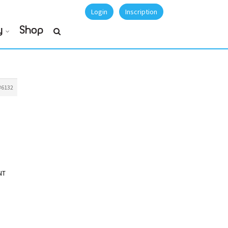
Login
Inscription
y
Shop
#6132
NT