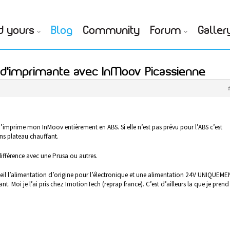
d yours
Blog
Community
Forum
Galler
 d'imprimante avec InMoov Picassienne
t j’imprime mon InMoov entièrement en ABS. Si elle n’est pas prévu pour l’ABS c’est
ns plateau chauffant.
 différence avec une Prusa ou autres.
seil l’alimentation d’origine pour l’électronique et une alimentation 24V UNIQUEME
nt. Moi je l’ai pris chez ImotionTech (reprap france). C’est d’ailleurs la que je prend