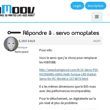
Login
Inscription
Répondre à : servo omoplates
janvier 5, 2017 à 8:23
#6397
Dominique
Pour info:
Participant
Voici le servo que j’ai choisi pour remplacer
les HS805BB.
http://www.banggood.com/fr/JX-Servo-PDI-
HV2060MG-60KG-High-Torque-180-Digital-
Servo-for-RC-Model-p-1074870.html
Il a les mêmes dimensions que le 805 mais
avec des performances incomparables.
Pour le détachement, un digitalwrite sur la
pin reset et plus de problème.