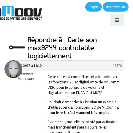
Login
Inscription
Répondre à : Carte son
max9744 controlable
logiciellement
mars 6, 2017 à 11:10
#7676
Dominique
Cette carte est complètement pilotable avec
Participant
les fonctions I2C et digital.write de MrlComm.
L’I2C pour le contrôle de volume et
digital.write pour ENABLE et MUTE.
Faudrait demander à Christian un exemple
d’utilisation des fonctions I2C de MrlComm,
pour le reste c’est vraiment très simple.
Evidement, moi elle est piloté par activator,
mais franchement j’aurais pu faire les
fonctions en Python.