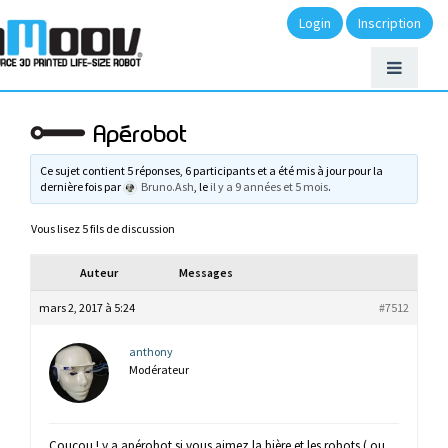
Login
Inscription
Apérobot
Ce sujet contient 5 réponses, 6 participants et a été mis à jour pour la
dernière fois par
Bruno.Ash
, le
il y a 9 années et 5 mois
.
Vous lisez 5 fils de discussion
Auteur
Messages
mars 2, 2017 à 5:24
#7512
anthony
Modérateur
Coucou ! y a apérobot si vous aimez la bière et les robots ( ou