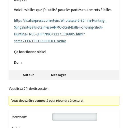
Voici les billes que j’ai utilisé pour les parties roulements à billes.
https://fr.aliexpress.com/item/Wholesale-6-35mm-Hunting-
Slingshot-Balls-Stainless-AMMO-Steel-Balls-For-Sling-Shot-
Hunting-FREE-SHIPPING/32271126805.html?
spm=2114.13010608.0.0.I7m9nv
Ça fonctionne nickel.
Dom
Auteur
Messages
Vous lisez 0 fil de discussion
Vous devez être connecté pour répondre à ce sujet.
Identifiant: