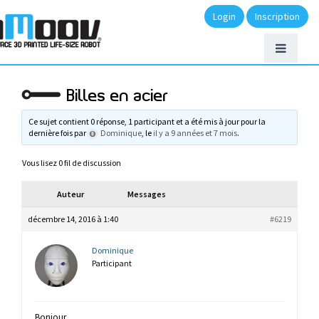
Login
Inscription
Billes en acier
Ce sujet contient 0 réponse, 1 participant et a été mis à jour pour la
dernière fois par
Dominique
, le
il y a 9 années et 7 mois
.
Vous lisez 0 fil de discussion
Auteur
Messages
décembre 14, 2016 à 1:40
#6219
Dominique
Participant
Bonjour,