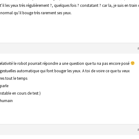
’il les yeux très régulièrement ?, quelques fois ? constatant ? car la, je suis en train
st normal qu’il bouge très rarement ses yeux.
relativité le robot pourrait répondre a une question que tu na pas encore posé
e gestuelles automatique qui font bouger les yeux. A toi de voire ce que tu veux
es tout le temps
 parle
nstable en cours de test )
n humain