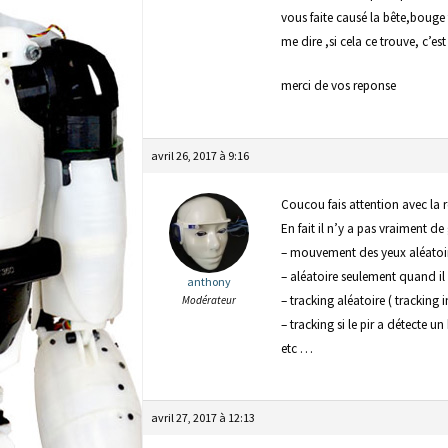
vous faite causé la bête,bouge t
me dire ,si cela ce trouve, c’e
merci de vos reponse
avril 26, 2017 à 9:16
Coucou fais attention avec la 
En fait il n’y a pas vraiment d
– mouvement des yeux aléatoir
– aléatoire seulement quand il
anthony
– tracking aléatoire ( tracking i
Modérateur
– tracking si le pir a détecte u
etc …
avril 27, 2017 à 12:13