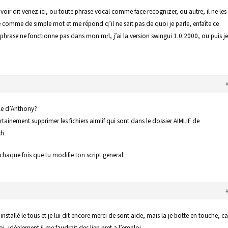
voir dit venez ici, ou toute phrase vocal comme face recognizer, ou autre, il ne les
e comme de simple mot et me répond q’il ne sait pas de quoi je parle, enfaîte ce
rase ne fonctionne pas dans mon mrl, j’ai la version swingui 1.0.2000, ou puis je
dle d’Anthony?
 certainement supprimer les fichiers aimlif qui sont dans le dossier AIMLIF de
ch
 chaque fois que tu modifie ton script general.
nstallé le tous et je lui dit encore merci de sont aide, mais la je botte en touche, ca
, idéalement il me faudrait des lien pret a l’emploi,