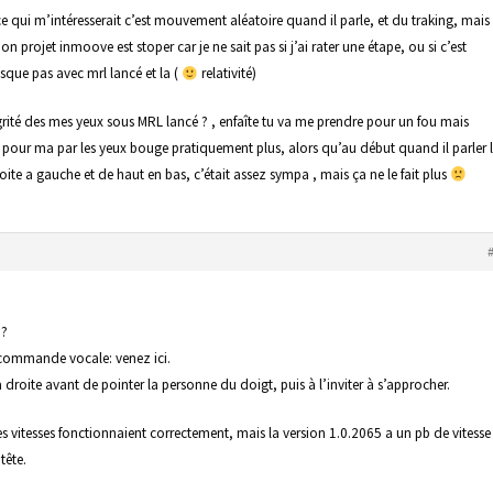
e qui m’intéresserait c’est mouvement aléatoire quand il parle, et du traking, mais 
 projet inmoove est stoper car je ne sait pas si j’ai rater une étape, ou si c’est
que pas avec mrl lancé et la (
relativité)
grité des mes yeux sous MRL lancé ? , enfaîte tu va me prendre pour un fou mais
 pour ma par les yeux bouge pratiquement plus, alors qu’au début quand il parler 
oite a gauche et de haut en bas, c’était assez sympa , mais ça ne le fait plus
u?
a commande vocale: venez ici.
à droite avant de pointer la personne du doigt, puis à l’inviter à s’approcher.
s vitesses fonctionnaient correctement, mais la version 1.0.2065 a un pb de vitesse
tête.