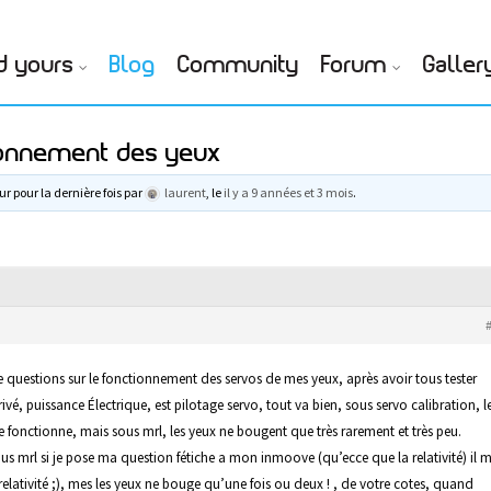
d yours
Blog
Community
Forum
Galler
tionnement des yeux
ur pour la dernière fois par
laurent
, le
il y a 9 années et 3 mois
.
e questions sur le fonctionnement des servos de mes yeux, après avoir tous tester
ivé, puissance Électrique, est pilotage servo, tout va bien, sous servo calibration, l
e fonctionne, mais sous mrl, les yeux ne bougent que très rarement et très peu.
us mrl si je pose ma question fétiche a mon inmoove (qu’ecce que la relativité) il 
relativité ;), mes les yeux ne bouge qu’une fois ou deux ! , de votre cotes, quand