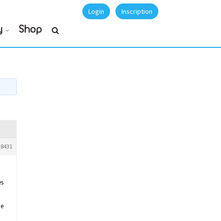
Login
Inscription
y
Shop
#8431
es
me