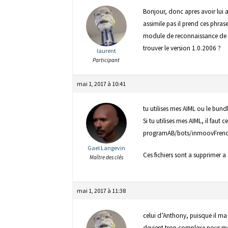
Bonjour, donc apres avoir lui a
assimile pas il prend ces phras
module de reconnaissance de ph
trouver le version 1.0.2006 ?
laurent
Participant
mai 1, 2017 à 10:41
tu utilises mes AIML ou le bun
Si tu utilises mes AIML, il faut
programAB/bots/inmoovFren
Gael Langevin
Ces fichiers sont a supprimer a
Maître des clés
mai 1, 2017 à 11:38
celui d’Anthony, puisque il ma i
devient trop complexe pour moi