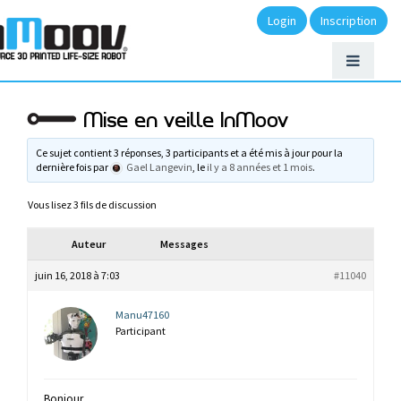
Login
Inscription
Mise en veille InMoov
Ce sujet contient 3 réponses, 3 participants et a été mis à jour pour la
dernière fois par
Gael Langevin
, le
il y a 8 années et 1 mois
.
Vous lisez 3 fils de discussion
Auteur
Messages
juin 16, 2018 à 7:03
#11040
Manu47160
Participant
Bonjour,